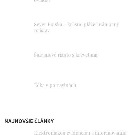
Sever Poľska – krásne pláže i námorný
prístav
Šafranové rizoto s krevetami
Éčka v potravinách
NAJNOVŠIE ČLÁNKY
Elektronickou evidenciou a informovaním