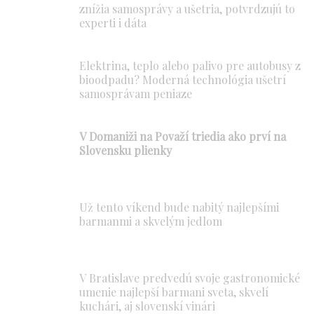
znížia samosprávy a ušetria, potvrdzujú to
experti i dáta
Elektrina, teplo alebo palivo pre autobusy z
bioodpadu? Moderná technológia ušetrí
samosprávam peniaze
V Domaniži na Považí triedia ako prví na
Slovensku plienky
Už tento víkend bude nabitý najlepšími
barmanmi a skvelým jedlom
V Bratislave predvedú svoje gastronomické
umenie najlepší barmani sveta, skvelí
kuchári, aj slovenskí vinári