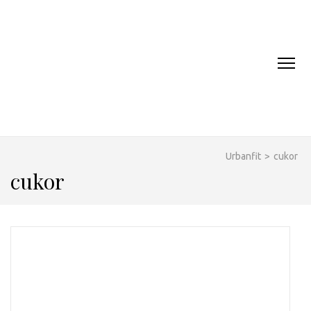
URBANFIT.SK
Urbanfit
>
cukor
cukor