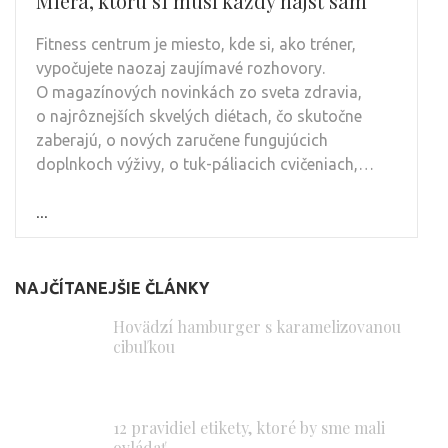
Miera, ktorú si musí každý nájsť sám
Fitness centrum je miesto, kde si, ako tréner,
vypočujete naozaj zaujímavé rozhovory.
O magazínových novinkách zo sveta zdravia,
o najrôznejších skvelých diétach, čo skutočne
zaberajú, o nových zaručene fungujúcich
doplnkoch výživy, o tuk-páliacich cvičeniach,…
...
NAJČÍTANEJŠIE ČLÁNKY
Hovädzí hamburger s karamelizovanou
cibuľkou
12 pravidiel etikety, ktoré by sme mali
ovládať