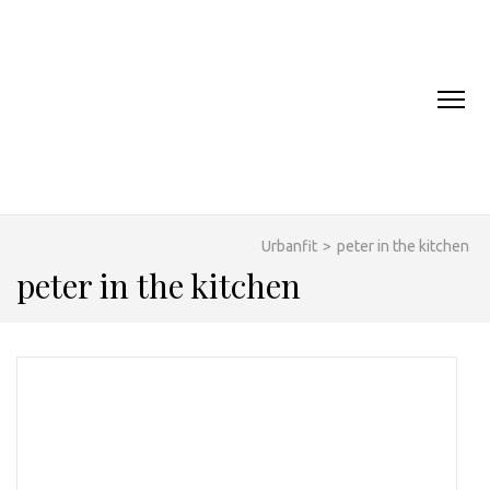
URBANFIT.SK
Urbanfit
>
peter in the kitchen
peter in the kitchen