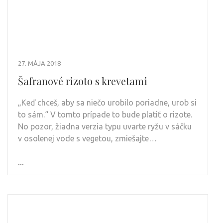
27. MÁJA 2018
Šafranové rizoto s krevetami
„Keď chceš, aby sa niečo urobilo poriadne, urob si
to sám.“ V tomto prípade to bude platiť o rizote.
No pozor, žiadna verzia typu uvarte ryžu v sáčku
v osolenej vode s vegetou, zmiešajte…
...