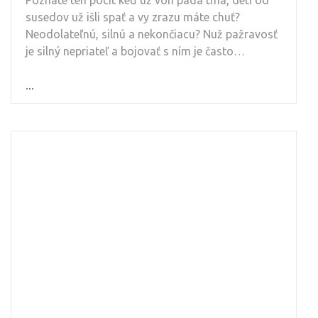
Poznáte ten pocit keď už von padá tma, deti od
susedov už išli spať a vy zrazu máte chuť?
Neodolateľnú, silnú a nekončiacu? Nuž pažravosť
je silný nepriateľ a bojovať s ním je často…
...