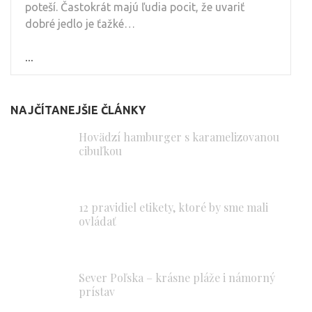
poteší. Častokrát majú ľudia pocit, že uvariť
dobré jedlo je ťažké…
...
NAJČÍTANEJŠIE ČLÁNKY
Hovädzí hamburger s karamelizovanou
cibuľkou
12 pravidiel etikety, ktoré by sme mali
ovládať
Sever Poľska – krásne pláže i námorný
prístav