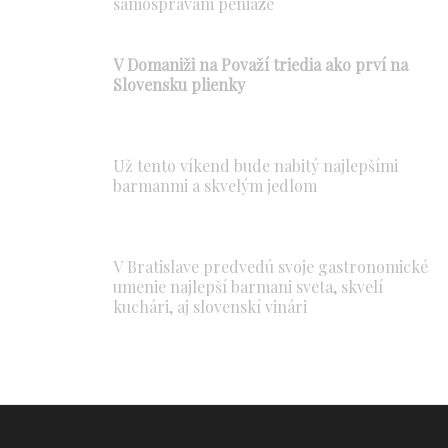
samosprávam peniaze
V Domaniži na Považí triedia ako prví na
Slovensku plienky
Už tento víkend bude nabitý najlepšími
barmanmi a skvelým jedlom
V Bratislave predvedú svoje gastronomické
umenie najlepší barmani sveta, skvelí
kuchári, aj slovenskí vinári